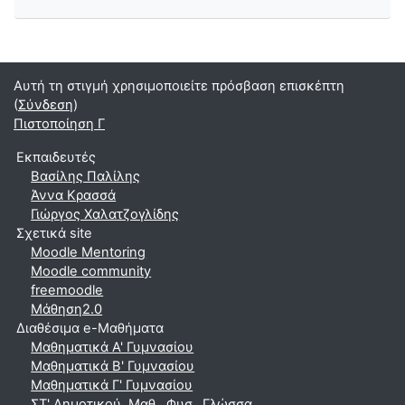
Αυτή τη στιγμή χρησιμοποιείτε πρόσβαση επισκέπτη
(
Σύνδεση
)
Πιστοποίηση Γ
Εκπαιδευτές
Βασίλης Παλίλης
Άννα Κρασσά
Γιώργος Χαλατζογλίδης
Σχετικά site
Moodle Mentoring
Moodle community
freemoodle
Μάθηση2.0
Διαθέσιμα e-Μαθήματα
Μαθηματικά A' Γυμνασίου
Μαθηματικά Β' Γυμνασίου
Μαθηματικά Γ' Γυμνασίου
ΣΤ' Δημοτικού, Μαθ., Φυσ., Γλώσσα