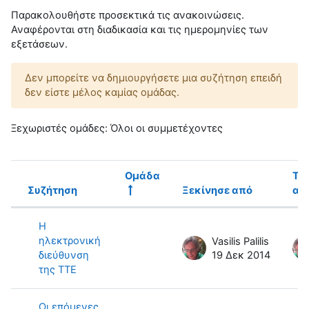
Παρακολουθήστε προσεκτικά τις ανακοινώσεις.
Αναφέρονται στη διαδικασία και τις ημερομηνίες των
εξετάσεων.
Δεν μπορείτε να δημιουργήσετε μια συζήτηση επειδή
δεν είστε μέλος καμίας ομάδας.
Ξεχωριστές ομάδες: Όλοι οι συμμετέχοντες
Ομάδα
Τε
Συζήτηση
Ξεκίνησε από
αν
Κατάσταση
Λίστα συζητήσεων. Εμφάνιση 6 από 
H
ηλεκτρονική
Vasilis Palilis
διεύθυνση
19 Δεκ 2014
της ΤΤΕ
Οι επόμενες