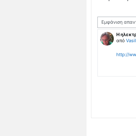
Λειτουργία εμφάνισης
H ηλεκτ
Αριθμός 
από
Vasil
http://w