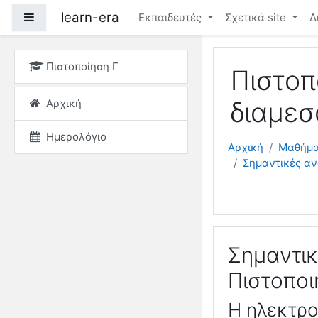
Μετάβαση στο κεντρικ
learn-era
Πλευρικός πίνακας
Εκπαιδευτές
Σχετικά site
Δ
Πιστοποίηση Γ
Πιστοπ
Αρχική
διαμεσ
Ημερολόγιο
Αρχική
Μαθήμ
Σημαντικές αν
Σημαντικ
Πιστοποι
H ηλεκτρο