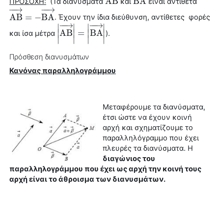
A
B
B
A
ΠΡΟΣΟΧΗ:
(Τα διανύσματα
και
είναι αντίθετα
A
B
→
B
A
→
−
−
→
−
−
→
A
B
=
−
B
A
. Έχουν την ίδια διεύθυνση, αντίθετες φορές
A
B
→
=
−
B
A
→
−
−
→
−
−
→
∣
∣
∣
∣
∣
A
B
∣
=
∣
B
A
∣
και ίσα μέτρα
).
|
A
B
→
|
=
|
B
A
→
|
∣
∣
∣
∣
Πρόσθεση διανυσμάτων
Κανόνας παραλληλογράμμου
Μεταφέρουμε τα διανύσματα,
έτσι ώστε να έχουν κοινή
αρχή και σχηματίζουμε το
παραλληλόγραμμο που έχει
πλευρές τα διανύσματα. Η
διαγώνιος του
παραλληλογράμμου που έχει ως αρχή την κοινή τους
αρχή είναι το άθροισμα των διανυσμάτων.