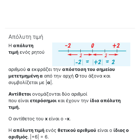
Απόλυτη τιμή
Η
απόλυτη
τιμή
ενός ρητού
αριθμού
α
εκφράζει την
απόσταση του σημείου
μετετμημένη α
από την αρχή
Ο
του άξονα και
συμβολίζεται με |
α
|.
Αντίθετοι
ονομάζονται δύο αριθμοί
που
είναι
ετερόσημοι
και έχουν την
ίδια
απόλυτη
τιμή
.
Ο αντίθετος του
x
είναι ο
-x
.
H
απόλυτη τιμή
ενός
θετικού αριθμού
είναι ο
ίδιος ο
αριθμός
.
|+6
| = 6.