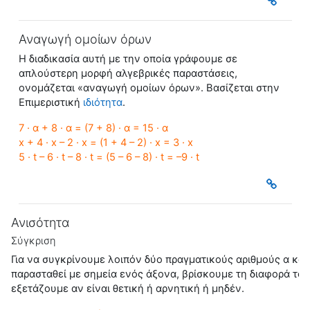
Αναγωγή ομοίων όρων
Η διαδικασία αυτή με την οποία γράφουμε σε
απλούστερη μορφή αλγεβρικές παραστάσεις,
ονομάζεται «
αναγωγή ομοίων όρω
ν». Βασίζεται στην
Eπιμεριστική
ιδιότητα
.
7 · α + 8 · α = (7 + 8) · α = 15 · α
x + 4 · x – 2 · x = (1 + 4 – 2) · x = 3 · x
5 · t – 6 · t – 8 · t = (5 – 6 – 8) · t = –9 · t
Ανισότητα
Σύγκριση
Για να συγκρίνουμε λοιπόν δύο πραγματικούς αριθμούς α και
παρασταθεί με σημεία ενός άξονα, βρίσκουμε τη διαφορά τους
εξετάζουμε αν είναι θετική ή αρνητική ή μηδέν.