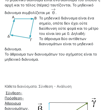
Το μηδενικό
διάνυσμα
είναι ένα
διάνυσμα
του οποίου η
αρχή και το τέλος (πέρας) ταυτίζονται. Το μηδενικό
→
0
διάνυσμα
συμβολίζεται με
.
0
→
Το μηδενικό
διάνυσμα
είναι ένα
σημείο, οπότε δεν έχει ούτε
διεύθυνση ούτε φορά και το μέτρο
του είναι ίσο με 0. Δηλαδή:
Το άθροισμα δύο αντίθετων
διανυσμάτων είναι το μηδενικό
διάνυσμα
.
Το άθροισμα των διανυσμάτων του σχήματος είναι το
μηδενικό
διάνυσμα
.
Κάθετα διανύσματα. Σύνθεση - Ανάλυση
Σύνθεση-
Πρόσθεση-
Άθροισμα
διανυσμάτων.