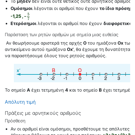
Το
μηδέν
δεν είναι ούτε θετικός ούτε αρνητικός αριθμός
Ομόσημοι
λέγονται οι αριθμοί που έχουν
το ίδιο πρόσημ
5
-1,25 , -
5
7
7
Ετερόσημοι
λέγονται οι αριθμοί που έχουν
διαφορετικό π
Παράσταση των ρητών αριθμών με σημεία μιας ευθείας
Αν θεωρήσουμε αριστερά της αρχής
Ο
του ημιάξονα
Οx
των 
αντικείμενο αυτού ημιάξονα
Οx'
, θα έχουμε τη δυνατότητα, 
να παραστήσουμε όλους τους ρητούς αριθμούς.
Το σημείο
Α
έχει τετμημένη
4
και το σημείο
Β
έχει τετμημέν
Απόλυτη τιμή
Πράξεις με αρνητικούς αριθμούς
Πρόσθεση
Αν οι αριθμοί είναι ομόσημοι, προσθέτουμε τις απόλυτες τι