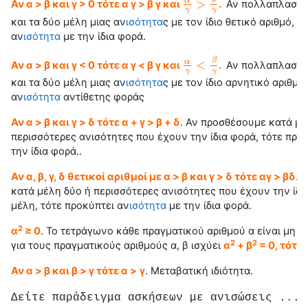
>
α
Αν α > β και γ > 0 τότε α γ > β γ και
.
Αν πολλαπλασιάσ
α
γ
>
β
γ
γ
γ
και τα δύο μέλη μιας αν
ισότητα
ς με τον ίδιο θετικό αριθμό, τ
αν
ισότητα
με την ίδια φορά.
β
<
α
Αν α > β και γ < 0 τότε α γ < β γ και
.
Αν πολλαπλασιάσ
α
γ
<
β
γ
γ
γ
και τα δύο μέλη μιας αν
ισότητα
ς με τον ίδιο αρνητικό αριθμό
αν
ισότητα
αντίθετης φοράς
Αν α > β και γ > δ τότε α + γ > β + δ
.
Αν προσθέσουμε κατά μέ
περισσότερες ανισότητες που έχουν την ίδια φορά, τότε προ
την ίδια φορά..
Αν α, β, γ, δ θετικοί αριθμοί με α > β και γ > δ τότε αγ > βδ
.
κατά μέλη δύο ή περισσότερες ανισότητες που έχουν την ίδια
μέλη, τότε προκύπτει αν
ισότητα
με την ίδια φορά.
2
α
≥ 0
. Το τετράγωνο κάθε πραγματικού αριθμού α είναι μη α
2
2
για τους πραγματικούς αριθμούς α, β ισχύει
α
+ β
= 0, τότε 
Αν α > β και β > γ τότε α >
γ
. Μεταβατική
ιδιότητα
.
Δείτε παράδειγμα ασκήσεων με ανισώσεις ...