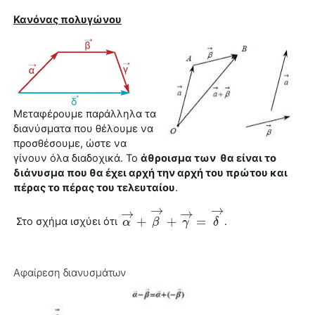
Κανόνας πολυγώνου
Μεταφέρουμε παράλληλα τα
διανύσματα που θέλουμε να
προσθέσουμε, ώστε να
γίνουν όλα διαδοχικά. Το
άθροισμα των θα είναι το
διάνυσμα
που θα έχει αρχή την αρχή του πρώτου και
πέρας το πέρας του τελευταίου
.
→
→
→
→
+
+
=
Στο σχήμα ισχύει ότι
.
α
α
→
+
β
→
β
+
γ
→
=
γ
δ
→
δ
Αφαίρεση διανυσμάτων