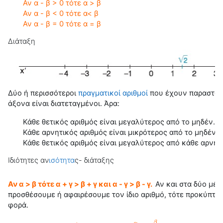
Αν α - β > 0 τότε α > β
Αν α - β < 0 τότε α< β
Αν α - β = 0 τότε α = β
Διάταξη
Δύο ή περισσότεροι
πραγματικοί αριθμοί
που έχουν παρασταθε
άξονα είναι διατεταγμένοι. Άρα:
Κάθε θετικός αριθμός είναι μεγαλύτερος από το μηδέν.
Κάθε αρνητικός αριθμός είναι μικρότερος από το μηδέν.
Κάθε θετικός αριθμός είναι μεγαλύτερος από κάθε αρνητι
Ιδιότητες αν
ισότητα
ς- διάταξης
Αν α > β τότε α + γ > β + γ και α - γ > β - γ.
Αν και στα δύο μέλ
προσθέσουμε ή αφαιρέσουμε τον ίδιο αριθμό, τότε προκύπτει
φορά.
β