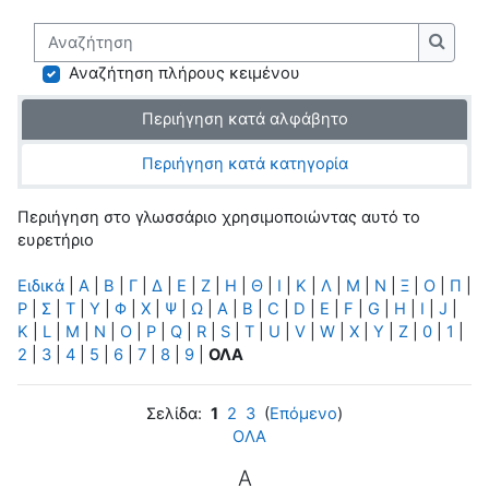
Αναζήτηση
Αναζή
Αναζήτηση πλήρους κειμένου
Περιήγηση κατά αλφάβητο
Περιήγηση κατά κατηγορία
Περιήγηση στο γλωσσάριο χρησιμοποιώντας αυτό το
ευρετήριο
Ειδικά
|
Α
|
Β
|
Γ
|
Δ
|
Ε
|
Ζ
|
Η
|
Θ
|
Ι
|
Κ
|
Λ
|
Μ
|
Ν
|
Ξ
|
Ο
|
Π
|
Ρ
|
Σ
|
Τ
|
Υ
|
Φ
|
Χ
|
Ψ
|
Ω
|
A
|
B
|
C
|
D
|
E
|
F
|
G
|
H
|
I
|
J
|
K
|
L
|
M
|
N
|
O
|
P
|
Q
|
R
|
S
|
T
|
U
|
V
|
W
|
X
|
Y
|
Z
|
0
|
1
|
2
|
3
|
4
|
5
|
6
|
7
|
8
|
9
|
ΟΛΑ
Σελίδα:
1
2
3
(
Επόμενο
)
ΟΛΑ
Α