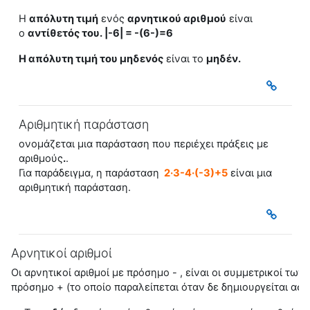
H
απόλυτη τιμή
ενός
αρνητικού αριθμού
είναι
ο
αντίθετός του. |-6| = -(6-)=6
H
απόλυτη τιμή
του μηδενός
είναι το
μηδέν.
Αριθμητική παράσταση
ονομάζεται μια παράσταση που περιέχει πράξεις με
αριθμούς
.
.
Για παράδειγμα, η παράσταση
2·3-4·(-3)+5
είναι μια
αριθμητική παράσταση.
Αρνητικοί αριθμοί
Οι
αρνητικοί αριθμοί
με πρόσημο - , είναι οι συμμετρικοί των
πρόσημο + (το οποίο παραλείπεται όταν δε δημιουργείται ασ