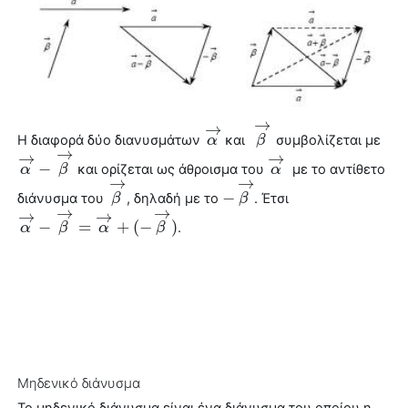
→
→
Η διαφορά δύο διανυσμάτων
και
συμβολίζεται με
α
α
→
β
β
→
→
→
→
−
και ορίζεται ως άθροισμα του
με το αντίθετο
α
α
→
−
β
→
β
α
α
→
→
→
−
διάνυσμα
του
, δηλαδή με το
. Έτσι
β
β
→
−
β
β
→
→
→
→
→
−
=
+
(
−
)
.
α
α
→
−
β
→
β
=
α
→
+
α
(
−
β
→
)
β
Μηδενικό
διάνυσμα