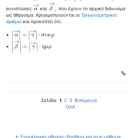
→
→
συνιστώσες
και
, που έχουν το αρχικό
διάνυσμα
α
α
→
β
β
→
ως άθροισμα. Χρησιμοποιούνται οι
Τριγωνομετρικοί
αριθμοί
και προκύπτει ότι:
→
→
∣
∣
∣
∣
=
⋅
|
α
α
→
|
=
|
γ
→
γ
|
⋅
σ
υ
ν
σ
φ
υ
ν
φ
∣
∣
∣
∣
→
∣
∣
→
∣
∣
∣
∣
=
⋅
|
β
β
→
|
=
|
γ
→
γ
|
⋅
η
μ
φ
η
μ
φ
∣
∣
∣
∣
Σελίδα:
1
2
3
(
Επόμενο
)
ΟΛΑ
← Ενημέρωση-οδηγίες-βοήθεια για το e-μάθημα. 