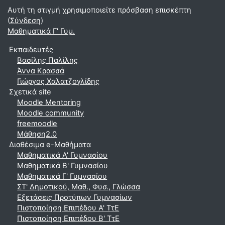
Αυτή τη στιγμή χρησιμοποιείτε πρόσβαση επισκέπτη
(
Σύνδεση
)
Μαθηματικά Γ' Γυμ.
Εκπαιδευτές
Βασίλης Παλίλης
Άννα Κρασσά
Γιώργος Χαλατζογλίδης
Σχετικά site
Moodle Mentoring
Moodle community
freemoodle
Μάθηση2.0
Διαθέσιμα e-Μαθήματα
Μαθηματικά A' Γυμνασίου
Μαθηματικά Β' Γυμνασίου
Μαθηματικά Γ' Γυμνασίου
ΣΤ' Δημοτικού, Μαθ., Φυσ., Γλώσσα
Εξετάσεις Προτύπων Γυμνασίων
Πιστοποίηση Επιπέδου Α' ΤτΕ
Πιστοποίηση Επιπέδου Β' ΤτΕ