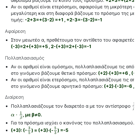
άθροισμα βάζουμε το κοινό τους πρόσημο:
+2+3=+(2+3)=+
Αν οι αριθμοί είναι ετερόσημοι, αφαιρούμε τη μικρότερη
απ
μεγαλύτερη και στη διαφορά βάζουμε το πρόσημο της με
τιμής:
-2+3=+(3-2) =+1 , +2-3=-(3-2)=-1
Αφαίρεση
Στον μειωτέο α, πρσθέτουμα τον αντίθετο του αφαιρετέου
(-3)=2+(+3)=+5 , 2-(+3)=2+(-3)=-1
Πολλαπλασιασμός
Αν οι αριθμοί είναι ομόσημοι, πολλαπλασιάζουμε τις απόλυ
στο γινόμενο βάζουμε θετικό πρόσημο:
(+2)·(+3)=+6 , (-2
Αν οι αριθμοί είναι ετερόσημοι, πολλαπλασιάζουμε τις από
στο γινόμενο βάζουμε αρνητικό πρόσημο:
(+2)·(-3)=-6 , (
Διαίρεση
1
Πολλαπλασιάζουμε τον διαιρετέο α με τον αντίστροφο
τ
1
β
β
1
⋅
, με β≠0.
α
α
⋅
1
β
β
Για τα πρόσημα ισχύει ο κανόνας του πολλαπλασιασμού.
3
5
(+3): (-
) = (+3)·(-
) =-5
3
5
5
3
3
5