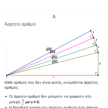
Ά
Άρρητοι αριθμοί
Κάθε αριθμός που δεν είναι ρητός, ονομάζεται
άρρητος
αριθμός
.
Οι
άρρητοι αριθμοί
δεν μπορούν να γραφούν στη
μ
μοεφή
με ν ≠ 0.
μ
ν
ν
Η δεκαδική φραφή του άρρητου αριθμού έχει άπειρα