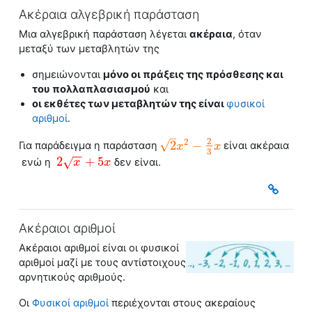
Ακέραια αλγεβρική παράσταση
Μια
αλγεβρική παράσταση
λέγεται
ακέραια
, όταν
μεταξύ των μεταβλητών της
σημειώνονται
μόνο οι πράξεις της πρόσθεσης και
του πολλαπλασιασμού
και
οι εκθέτες των μεταβλητών της είναι
φυσικοί
αριθμοί
.
–
2
2
√
2
−
Για παράδειγμα η παράσταση
είναι ακέραια
2
x
2
x
−
2
3
x
x
3
−
−
2
+
5
√
ενώ η
δεν είναι.
2
x
+
x
5
x
x
Ακέραιοι αριθμοί
Ακέραιοι αριθμοί
είναι οι
φυσικοί
αριθμοί
μαζί με τους αντίστοιχους
αρνητικούς αριθμούς.
Οι
Φυσικοί αριθμοί
περιέχονται στους ακεραίους