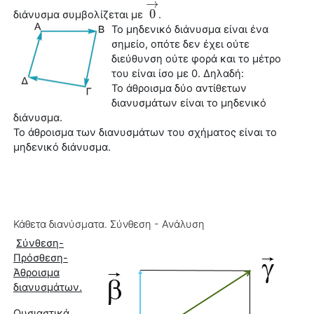
→
0
διάνυσμα
συμβολίζεται με
.
0
→
Το μηδενικό
διάνυσμα
είναι ένα
σημείο, οπότε δεν έχει ούτε
διεύθυνση ούτε φορά και το μέτρο
του είναι ίσο με 0. Δηλαδή:
Το άθροισμα δύο αντίθετων
διανυσμάτων είναι το μηδενικό
διάνυσμα
.
Το άθροισμα των διανυσμάτων του σχήματος είναι το
μηδενικό
διάνυσμα
.
Κάθετα διανύσματα. Σύνθεση - Ανάλυση
Σύνθεση-
Πρόσθεση-
Άθροισμα
διανυσμάτων.
Ουσιαστικά