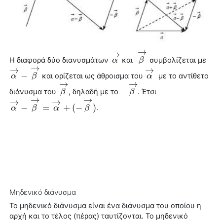
→
→
Η διαφορά δύο διανυσμάτων
και
συμβολίζεται με
α
α
→
β
β
→
→
→
→
−
και ορίζεται ως άθροισμα του
με το αντίθετο
α
α
→
−
β
→
β
α
α
→
→
→
−
διάνυσμα
του
, δηλαδή με το
. Έτσι
β
β
→
−
β
β
→
→
→
→
→
−
=
+
(
−
)
.
α
α
→
−
β
→
β
=
α
→
+
α
(
−
β
→
)
β
Μηδενικό
διάνυσμα
Το μηδενικό
διάνυσμα
είναι ένα
διάνυσμα
του οποίου η
αρχή και το τέλος (πέρας) ταυτίζονται. Το μηδενικό