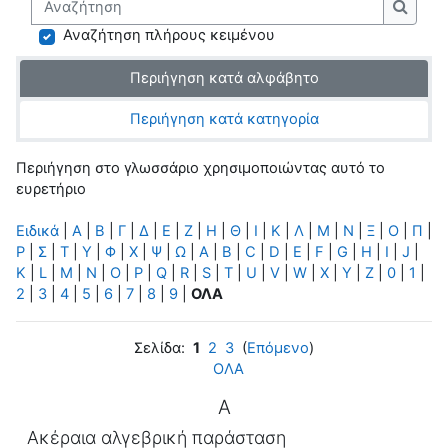
Αναζή
Αναζήτηση πλήρους κειμένου
Περιήγηση κατά αλφάβητο
Περιήγηση κατά κατηγορία
Περιήγηση στο γλωσσάριο χρησιμοποιώντας αυτό το
ευρετήριο
Ειδικά
|
Α
|
Β
|
Γ
|
Δ
|
Ε
|
Ζ
|
Η
|
Θ
|
Ι
|
Κ
|
Λ
|
Μ
|
Ν
|
Ξ
|
Ο
|
Π
|
Ρ
|
Σ
|
Τ
|
Υ
|
Φ
|
Χ
|
Ψ
|
Ω
|
A
|
B
|
C
|
D
|
E
|
F
|
G
|
H
|
I
|
J
|
K
|
L
|
M
|
N
|
O
|
P
|
Q
|
R
|
S
|
T
|
U
|
V
|
W
|
X
|
Y
|
Z
|
0
|
1
|
2
|
3
|
4
|
5
|
6
|
7
|
8
|
9
|
ΟΛΑ
Σελίδα:
1
2
3
(
Επόμενο
)
ΟΛΑ
Α
Ακέραια αλγεβρική παράσταση