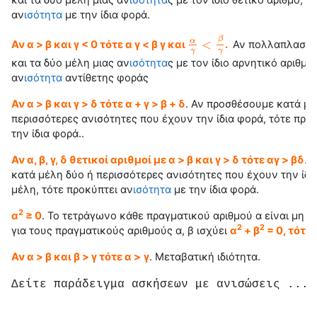
και τα δύο μέλη μιας αν
ισότητα
ς με τον ίδιο θετικό αριθμό, τ
αν
ισότητα
με την ίδια φορά.
β
<
α
Αν α > β και γ < 0 τότε α γ < β γ και
.
Αν πολλαπλασιάσ
α
γ
<
β
γ
γ
γ
και τα δύο μέλη μιας αν
ισότητα
ς με τον ίδιο αρνητικό αριθμό
αν
ισότητα
αντίθετης φοράς
Αν α > β και γ > δ τότε α + γ > β + δ
.
Αν προσθέσουμε κατά μέ
περισσότερες ανισότητες που έχουν την ίδια φορά, τότε προ
την ίδια φορά..
Αν α, β, γ, δ θετικοί αριθμοί με α > β και γ > δ τότε αγ > βδ
.
κατά μέλη δύο ή περισσότερες ανισότητες που έχουν την ίδια
μέλη, τότε προκύπτει αν
ισότητα
με την ίδια φορά.
2
α
≥ 0
. Το τετράγωνο κάθε πραγματικού αριθμού α είναι μη α
2
2
για τους πραγματικούς αριθμούς α, β ισχύει
α
+ β
= 0, τότε 
Αν α > β και β > γ τότε α >
γ
. Μεταβατική
ιδιότητα
.
Δείτε παράδειγμα ασκήσεων με ανισώσεις ...