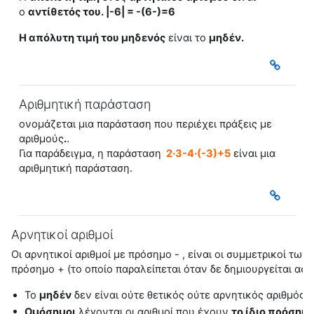
ο
αντίθετός του. |-6| = -(6-)=6
H
απόλυτη τιμή
του μηδενός
είναι το
μηδέν.
Αριθμητική παράσταση
ονομάζεται μια παράσταση που περιέχει πράξεις με
αριθμούς
.
.
Για παράδειγμα, η παράσταση
2·3-4·(-3)+5
είναι μια
αριθμητική παράσταση.
Αρνητικοί αριθμοί
Οι
αρνητικοί αριθμοί
με πρόσημο - , είναι οι συμμετρικοί των
πρόσημο + (το οποίο παραλείπεται όταν δε δημιουργείται ασ
Το
μηδέν
δεν είναι ούτε θετικός ούτε αρνητικός αριθμός
Ομόσημοι
λέγονται οι αριθμοί που έχουν
το ίδιο πρόσημ