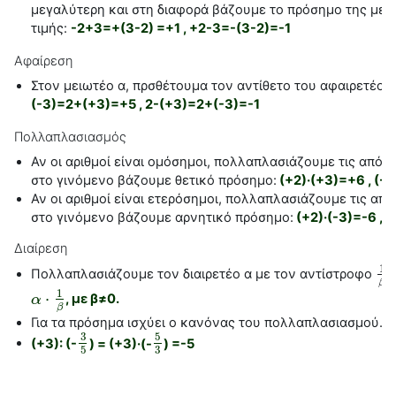
μεγαλύτερη και στη διαφορά βάζουμε το πρόσημο της με
τιμής:
-2+3=+(3-2) =+1 , +2-3=-(3-2)=-1
Αφαίρεση
Στον μειωτέο α, πρσθέτουμα τον αντίθετο του αφαιρετέου
(-3)=2+(+3)=+5 , 2-(+3)=2+(-3)=-1
Πολλαπλασιασμός
Αν οι αριθμοί είναι ομόσημοι, πολλαπλασιάζουμε τις απόλυ
στο γινόμενο βάζουμε θετικό πρόσημο:
(+2)·(+3)=+6 , (-2
Αν οι αριθμοί είναι ετερόσημοι, πολλαπλασιάζουμε τις από
στο γινόμενο βάζουμε αρνητικό πρόσημο:
(+2)·(-3)=-6 , (
Διαίρεση
1
Πολλαπλασιάζουμε τον διαιρετέο α με τον αντίστροφο
τ
1
β
β
1
⋅
, με β≠0.
α
α
⋅
1
β
β
Για τα πρόσημα ισχύει ο κανόνας του πολλαπλασιασμού.
3
5
(+3): (-
) = (+3)·(-
) =-5
3
5
5
3
3
5