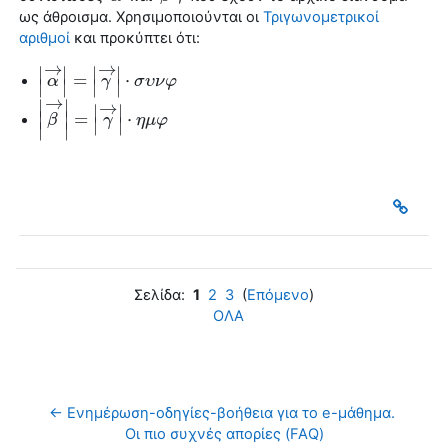
ως άθροισμα. Χρησιμοποιούνται οι
Τριγωνομετρικοί
αριθμοί
και προκύπτει ότι:
→
→
∣
∣
∣
∣
=
⋅
|
α
α
→
|
=
|
γ
→
γ
|
⋅
σ
υ
ν
σ
φ
υ
ν
φ
∣
∣
∣
∣
→
∣
∣
→
∣
∣
∣
∣
=
⋅
|
β
β
→
|
=
|
γ
→
γ
|
⋅
η
μ
φ
η
μ
φ
∣
∣
∣
∣
Σελίδα:
1
2
3
(
Επόμενο
)
ΟΛΑ
← Ενημέρωση-οδηγίες-βοήθεια για το e-μάθημα. 
Οι πιο συχνές απορίες (FAQ)