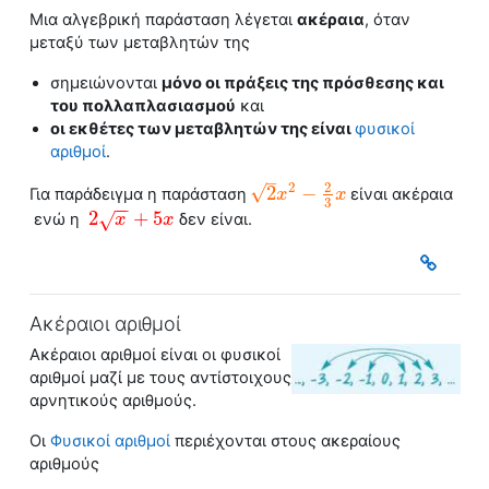
Μια
αλγεβρική παράσταση
λέγεται
ακέραια
, όταν
μεταξύ των μεταβλητών της
σημειώνονται
μόνο οι πράξεις της πρόσθεσης και
του πολλαπλασιασμού
και
οι εκθέτες των μεταβλητών της είναι
φυσικοί
αριθμοί
.
–
2
2
√
2
−
Για παράδειγμα η παράσταση
είναι ακέραια
2
x
2
x
−
2
3
x
x
3
−
−
2
+
5
√
ενώ η
δεν είναι.
2
x
+
x
5
x
x
Ακέραιοι αριθμοί
Ακέραιοι αριθμοί
είναι οι
φυσικοί
αριθμοί
μαζί με τους αντίστοιχους
αρνητικούς αριθμούς.
Οι
Φυσικοί αριθμοί
περιέχονται στους ακεραίους
αριθμούς