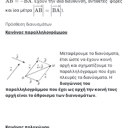
A
B
=
−
B
A
. Έχουν την ίδια διεύθυνση, αντίθετες φορές
A
B
→
=
−
B
A
→
−
−
→
−
−
→
∣
∣
∣
∣
∣
A
B
∣
=
∣
B
A
∣
και ίσα μέτρα
).
|
A
B
→
|
=
|
B
A
→
|
∣
∣
∣
∣
Πρόσθεση διανυσμάτων
Κανόνας παραλληλογράμμου
Μεταφέρουμε τα διανύσματα,
έτσι ώστε να έχουν κοινή
αρχή και σχηματίζουμε το
παραλληλόγραμμο που έχει
πλευρές τα διανύσματα. Η
διαγώνιος του
παραλληλογράμμου που έχει ως αρχή την κοινή τους
αρχή είναι το άθροισμα των διανυσμάτων.
Κανόνας πολυγώνου