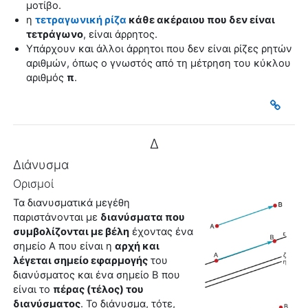
μοτίβο.
η
τετραγωνική ρίζα
κάθε ακέραιου που δεν είναι
τετράγωνο
, είναι άρρητος.
Υπάρχουν και άλλοι άρρητοι που δεν είναι ρίζες ρητών
αριθμών, όπως ο γνωστός από τη μέτρηση του κύκλου
αριθμός
π
.
Δ
Διάνυσμα
Ορισμοί
Τα διανυσματικά μεγέθη
παριστάνονται με
διανύσματα που
συμβολίζονται με βέλη
έχοντας ένα
σημείο Α που είναι η
αρχή και
λέγεται σημείο εφαρμογής
του
διανύσματος και ένα σημείο Β που
είναι το
πέρας (τέλος) του
διανύσματος
. Το
διάνυσμα
, τότε,