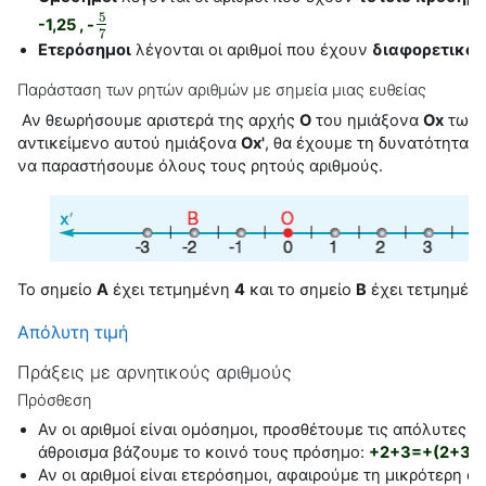
5
-1,25 , -
5
7
7
Ετερόσημοι
λέγονται οι αριθμοί που έχουν
διαφορετικό π
Παράσταση των ρητών αριθμών με σημεία μιας ευθείας
Αν θεωρήσουμε αριστερά της αρχής
Ο
του ημιάξονα
Οx
των 
αντικείμενο αυτού ημιάξονα
Οx'
, θα έχουμε τη δυνατότητα, 
να παραστήσουμε όλους τους ρητούς αριθμούς.
Το σημείο
Α
έχει τετμημένη
4
και το σημείο
Β
έχει τετμημέν
Απόλυτη τιμή
Πράξεις με αρνητικούς αριθμούς
Πρόσθεση
Αν οι αριθμοί είναι ομόσημοι, προσθέτουμε τις απόλυτες τι
άθροισμα βάζουμε το κοινό τους πρόσημο:
+2+3=+(2+3)=+
Αν οι αριθμοί είναι ετερόσημοι, αφαιρούμε τη μικρότερη
απ