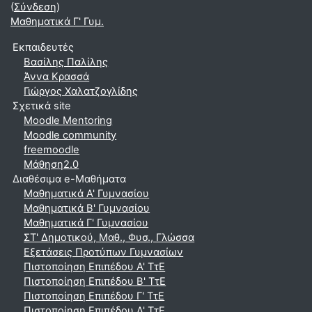
(
Σύνδεση
)
Μαθηματικά Γ' Γυμ.
Εκπαιδευτές
Βασίλης Παλίλης
Άννα Κρασσά
Γιώργος Χαλατζογλίδης
Σχετικά site
Moodle Mentoring
Moodle community
freemoodle
Μάθηση2.0
Διαθέσιμα e-Μαθήματα
Μαθηματικά A' Γυμνασίου
Μαθηματικά Β' Γυμνασίου
Μαθηματικά Γ' Γυμνασίου
ΣΤ' Δημοτικού, Μαθ., Φυσ., Γλώσσα
Εξετάσεις Προτύπων Γυμνασίων
Πιστοποίηση Επιπέδου Α' ΤτΕ
Πιστοποίηση Επιπέδου Β' ΤτΕ
Πιστοποίηση Επιπέδου Γ' ΤτΕ
Πιστοποίηση Επιπέδου Δ' ΤτΕ