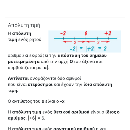
Απόλυτη τιμή
Η
απόλυτη
τιμή
ενός ρητού
αριθμού
α
εκφράζει την
απόσταση του σημείου
μετετμημένη α
από την αρχή
Ο
του άξονα και
συμβολίζεται με |
α
|.
Αντίθετοι
ονομάζονται δύο αριθμοί
που
είναι
ετερόσημοι
και έχουν την
ίδια
απόλυτη
τιμή
.
Ο αντίθετος του
x
είναι ο
-x
.
H
απόλυτη τιμή
ενός
θετικού αριθμού
είναι ο
ίδιος ο
αριθμός
.
|+6
| = 6.
H
απόλυτη τιμή
ενός
αρνητικού αριθμού
είναι