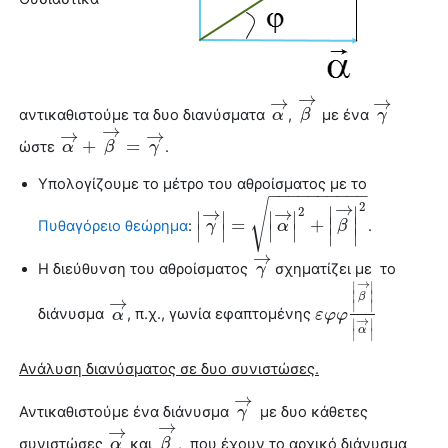
→
→
→
αντικαθιστούμε τα δυο διανύσματα
,
με ένα
α
α
→
β
β
→
γ
γ
→
→
→
→
+
=
ώστε
.
α
α
→
+
β
→
β
=
γ
→
γ
Υπολογίζουμε το μέτρο του αθροίσματος με το
−
−
−
−
−
−
−
−
−
−
√
→
2
∣
∣
→
→
2
∣
∣
∣
∣
=
+
∣
∣
Πυθαγόρειο θεώρημα
:
.
|
γ
γ
→
|
=
|
α
→
|
2
α
+
|
β
→
|
2
β
∣
∣
∣
∣
∣
∣
→
Η διεύθυνση του αθροίσματος
σχηματίζει με το
γ
γ
→
→
∣
∣
∣
∣
β
→
∣
∣
διάνυσμα
, π.χ., γωνία εφαπτομένης
α
α
→
ε
ε
φ
φ
φ
φ
|
β
→
|
|
α
→
|
→
∣
∣
α
∣
∣
Ανάλυση διανύσματος σε δυο συνιστώσες.
→
Αντικαθιστούμε ένα
διάνυσμα
με δυο κάθετες
γ
γ
→
→
→
συνιστώσες
και
, που έχουν το αρχικό
διάνυσμα
α
α
→
β
β
→