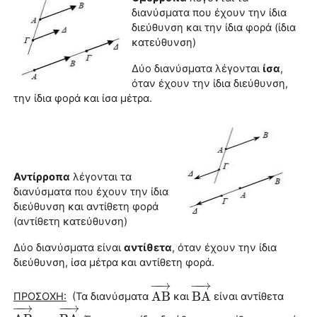
διανύσματα που έχουν την ίδια
διεύθυνση και την ίδια φορά (ἰδια
κατεύθυνση)
Δύο διανύσματα λέγονται
ίσα
,
όταν έχουν την ίδια διεύθυνση,
την ίδια φορά και ίσα μέτρα.
Αντίρροπα
λέγονται τα
διανύσματα που έχουν την ίδια
διεύθυνση και αντίθετη φορά
(αντίθετη κατεύθυνση)
Δύο διανύσματα είναι
αντίθετα
, όταν έχουν την ίδια
διεύθυνση, ίσα μέτρα και αντίθετη φορά.
−
−
→
−
−
→
A
B
B
A
ΠΡΟΣΟΧΗ:
(Τα διανύσματα
και
είναι αντίθετα
A
B
→
B
A
→
−
−
→
−
−
→