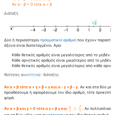
Αν α - β = 0 τότε α = β
Διάταξη
Δύο ή περισσότεροι
πραγματικοί αριθμοί
που έχουν παρασταθε
άξονα είναι διατεταγμένοι. Άρα:
Κάθε θετικός αριθμός είναι μεγαλύτερος από το μηδέν.
Κάθε αρνητικός αριθμός είναι μικρότερος από το μηδέν.
Κάθε θετικός αριθμός είναι μεγαλύτερος από κάθε αρνητι
Ιδιότητες αν
ισότητα
ς- διάταξης
Αν α > β τότε α + γ > β + γ και α - γ > β - γ.
Αν και στα δύο μέλ
προσθέσουμε ή αφαιρέσουμε τον ίδιο αριθμό, τότε προκύπτει
φορά.
β
>
α
Αν α > β και γ > 0 τότε α γ > β γ και
.
Αν πολλαπλασιάσ
α
γ
>
β
γ
γ
γ