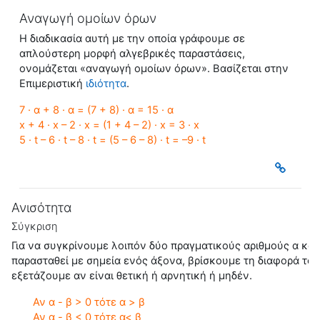
Αναγωγή ομοίων όρων
Η διαδικασία αυτή με την οποία γράφουμε σε
απλούστερη μορφή αλγεβρικές παραστάσεις,
ονομάζεται «
αναγωγή ομοίων όρω
ν». Βασίζεται στην
Eπιμεριστική
ιδιότητα
.
7 · α + 8 · α = (7 + 8) · α = 15 · α
x + 4 · x – 2 · x = (1 + 4 – 2) · x = 3 · x
5 · t – 6 · t – 8 · t = (5 – 6 – 8) · t = –9 · t
Ανισότητα
Σύγκριση
Για να συγκρίνουμε λοιπόν δύο πραγματικούς αριθμούς α και
παρασταθεί με σημεία ενός άξονα, βρίσκουμε τη διαφορά τους
εξετάζουμε αν είναι θετική ή αρνητική ή μηδέν.
Αν α - β > 0 τότε α > β
Αν α - β < 0 τότε α< β