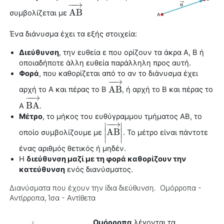
−
−
→
A
B
συμβολίζεται με
A
B
→
Ένα
διάνυσμα
έχει τα εξής στοιχεία:
Διεύθυνση
, την ευθεία ε που ορίζουν τα άκρα Α, Β ή
οποιαδήποτε άλλη ευθεία παράλληλη προς αυτή.
Φορά
, που καθορίζεται από το αν το
διάνυσμα
έχει
−
−
→
A
B
αρχή το Α και πέρας το Β
, ή αρχή το Β και πέρας το
A
B
→
−
−
→
B
A
Α
.
B
A
→
Μέτρο
, το μήκος του ευθύγραμμου τμήματος ΑΒ, το
−
−
→
∣
∣
∣
A
B
∣
οποίο συμβολίζουμε με
. Το μέτρο είναι πάντοτε
|
A
B
→
|
∣
∣
ένας αριθμός θετικός ή μηδέν.
Η
διεύθυνση μαζί με τη φορά καθορίζουν την
κατεύθυνση
ενός διανύσματος.
Διανύσματα που έχουν την ίδια διεύθυνση. Ομόρροπα -
Αντίρροπα, Ίσα - Αντίθετα
Ομόρροπα
λέγονται τα