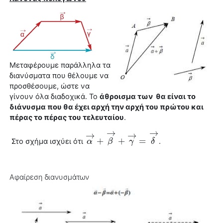
Μεταφέρουμε παράλληλα τα
διανύσματα που θέλουμε να
προσθέσουμε, ώστε να
γίνουν όλα διαδοχικά. Το
άθροισμα των θα είναι το
διάνυσμα
που θα έχει αρχή την αρχή του πρώτου και
πέρας το πέρας του τελευταίου
.
→
→
→
→
+
+
=
Στο σχήμα ισχύει ότι
.
α
α
→
+
β
→
β
+
γ
→
=
γ
δ
→
δ
Αφαίρεση διανυσμάτων