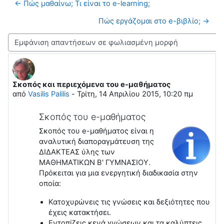
← Πώς μαθαίνω; Τι είναι το e-learning;
Πώς εργάζομαι στο e-βιβλίο; →
Λειτουργία εμφάνισης
Σκοπός και περιεχόμενα του e-μαθήματος
Αριθμός απαντήσεων: 0
από
Vasilis Palilis
-
Τρίτη, 14 Απριλίου 2015, 10:20 πμ
Σκοπός του e-μαθήματος
Σκοπός του e-μαθήματος είναι η
αναλυτική διαποραγμάτευση της
ΔΙΔΑΚΤΕΑΣ ύλης των
ΜΑΘΗΜΑΤΙΚΩΝ B' ΓΥΜΝΑΣΙΟΥ.
Πρόκειται για μια ενεργητική διαδικασία στην
οποία:
Κατοχυρώνεις τις γνώσεις και δεξιότητες που
έχεις κατακτήσει.
Εντοπίζεις κενά γνώσεων και τα καλύπτεις