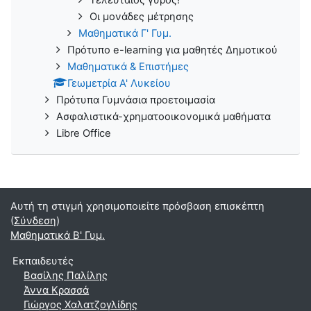
Τελευταίος γύρος!
Οι μονάδες μέτρησης
Μαθηματικά Γ' Γυμ.
Πρότυπο e-learning για μαθητές Δημοτικού
Μαθηματικά & Επιστήμες
Γεωμετρία Α' Λυκείου
Πρότυπα Γυμνάσια προετοιμασία
Ασφαλιστικά-χρηματοοικονομικά μαθήματα
Libre Office
Αυτή τη στιγμή χρησιμοποιείτε πρόσβαση επισκέπτη
(
Σύνδεση
)
Μαθηματικά Β' Γυμ.
Εκπαιδευτές
Βασίλης Παλίλης
Άννα Κρασσά
Γιώργος Χαλατζογλίδης