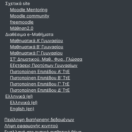
Σχετικά site
Moodle Mentoring
Moodle community
freemoodle
Μάθηση2.0
Διαθέσιμα e-Μαθήματα
Μαθηματικά A' Γυμνασίου
Μαθηματικά Β' Γυμνασίου
Μαθηματικά Γ' Γυμνασίου
ΣΤ' Δημοτικού, Μαθ., Φυσ., Γλώσσα
Εξετάσεις Προτύπων Γυμνασίων
Πιστοποίηση Επιπέδου Α' ΤτΕ
Πιστοποίηση Επιπέδου Β' ΤτΕ
Πιστοποίηση Επιπέδου Γ' ΤτΕ
Πιστοποίηση Επιπέδου Δ' ΤτΕ
Ελληνικά ‎(el)‎
Ελληνικά ‎(el)‎
English ‎(en)‎
Περίληψη διατήρησης δεδομένων
Λήψη εφαρμογής κινητού