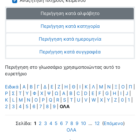
Αναζήτηση πλήρους κειμένου
Περιήγηση κατά αλφάβητο
Περιήγηση κατά κατηγορία
Περιήγηση κατά ημερομηνία
Περιήγηση κατά συγγραφέα
Περιήγηση στο γλωσσάριο χρησιμοποιώντας αυτό το
ευρετήριο
Ειδικά
|
Α
|
Β
|
Γ
|
Δ
|
Ε
|
Ζ
|
Η
|
Θ
|
Ι
|
Κ
|
Λ
|
Μ
|
Ν
|
Ξ
|
Ο
|
Π
|
Ρ
|
Σ
|
Τ
|
Υ
|
Φ
|
Χ
|
Ψ
|
Ω
|
A
|
B
|
C
|
D
|
E
|
F
|
G
|
H
|
I
|
J
|
K
|
L
|
M
|
N
|
O
|
P
|
Q
|
R
|
S
|
T
|
U
|
V
|
W
|
X
|
Y
|
Z
|
0
|
1
|
2
|
3
|
4
|
5
|
6
|
7
|
8
|
9
|
ΟΛΑ
Σελίδα:
1
2
3
4
5
6
7
8
9
10
...
12
(
Επόμενο
)
ΟΛΑ