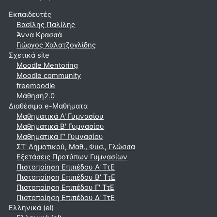
Εκπαιδευτές
Βασίλης Παλίλης
Άννα Κρασσά
Γιώργος Χαλατζογλίδης
Σχετικά site
Moodle Mentoring
Moodle community
freemoodle
Μάθηση2.0
Διαθέσιμα e-Μαθήματα
Μαθηματικά A' Γυμνασίου
Μαθηματικά Β' Γυμνασίου
Μαθηματικά Γ' Γυμνασίου
ΣΤ' Δημοτικού, Μαθ., Φυσ., Γλώσσα
Εξετάσεις Προτύπων Γυμνασίων
Πιστοποίηση Επιπέδου Α' ΤτΕ
Πιστοποίηση Επιπέδου Β' ΤτΕ
Πιστοποίηση Επιπέδου Γ' ΤτΕ
Πιστοποίηση Επιπέδου Δ' ΤτΕ
Ελληνικά ‎(el)‎