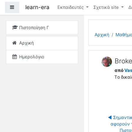
Μετάβαση στο κεντρικ
learn-era
Πλευρικός πίνακας
Εκπαιδευτές
Σχετικά site
Δ
Πιστοποίηση Γ
Αρχική
Μαθήμ
Αρχική
Ημερολόγιο
Broke
από
Vasi
Tο δικα
◀︎ Σημαντι
αφορούν τι
Πιστο