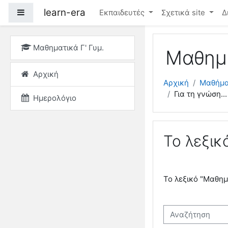
Μετάβαση στο κεντρικ
learn-era
Πλευρικός πίνακας
Εκπαιδευτές
Σχετικά site
Δ
Μαθηματικά Γ' Γυμ.
Μαθημα
Αρχική
Αρχική
Μαθήμ
Για τη γνώση... 
Ημερολόγιο
Το λεξικ
Το λεξικό "Μαθημ
Αναζήτηση