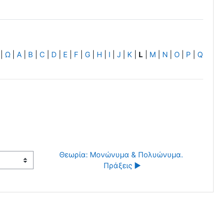
|
Ω
|
A
|
B
|
C
|
D
|
E
|
F
|
G
|
H
|
I
|
J
|
K
|
L
|
M
|
N
|
O
|
P
|
Q
Θεωρία: Μονώνυμα & Πολυώνυμα. 
Πράξεις ▶︎