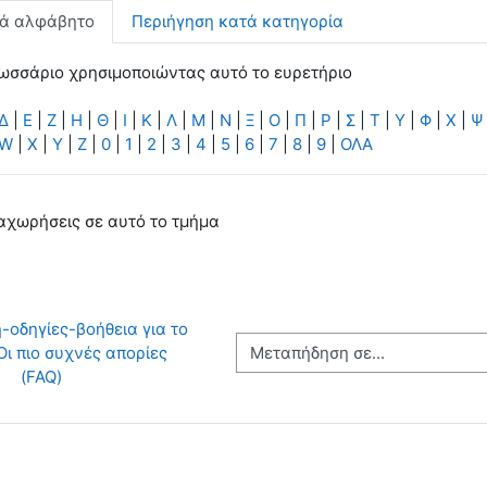
τά αλφάβητο
Περιήγηση κατά κατηγορία
ωσσάριο χρησιμοποιώντας αυτό το ευρετήριο
Δ
|
Ε
|
Ζ
|
Η
|
Θ
|
Ι
|
Κ
|
Λ
|
Μ
|
Ν
|
Ξ
|
Ο
|
Π
|
Ρ
|
Σ
|
Τ
|
Υ
|
Φ
|
Χ
|
Ψ
W
|
X
|
Y
|
Z
|
0
|
1
|
2
|
3
|
4
|
5
|
6
|
7
|
8
|
9
|
ΟΛΑ
αχωρήσεις σε αυτό το τμήμα
οδηγίες-βοήθεια για το 
Μεταπήδηση σε...
ι πιο συχνές απορίες 
(FAQ)