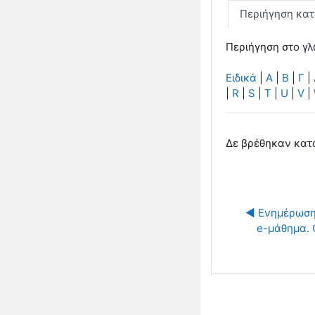
Περιήγηση κα
Περιήγηση στο γλ
Ειδικά
|
Α
|
Β
|
Γ
|
|
R
|
S
|
T
|
U
|
V
|
Δε βρέθηκαν κατ
◀︎ Ενημέρωση-
e-μάθημα. Ο