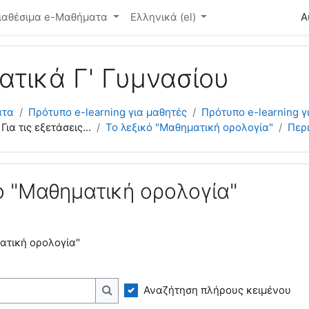
ό περιεχόμενο
ιαθέσιμα e-Μαθήματα
Ελληνικά ‎(el)‎
Α
τικά Γ' Γυμνασίου
ατα
Πρότυπο e-learning για μαθητές
Πρότυπο e-learning γ
Για τις εξετάσεις...
Το λεξικό "Μαθηματική ορολογία"
Περ
ό "Μαθηματική ορολογία"
ατική ορολογία"
Αναζήτηση πλήρους κειμένου
Αναζήτηση