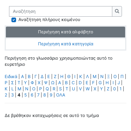
Αναζήτηση
Αναζή
Αναζήτηση πλήρους κειμένου
Περιήγηση κατά αλφάβητο
Περιήγηση κατά κατηγορία
Περιήγηση στο γλωσσάριο χρησιμοποιώντας αυτό το
ευρετήριο
Ειδικά
|
Α
|
Β
|
Γ
|
Δ
|
Ε
|
Ζ
|
Η
|
Θ
|
Ι
|
Κ
|
Λ
|
Μ
|
Ν
|
Ξ
|
Ο
|
Π
|
Ρ
|
Σ
|
Τ
|
Υ
|
Φ
|
Χ
|
Ψ
|
Ω
|
A
|
B
|
C
|
D
|
E
|
F
|
G
|
H
|
I
|
J
|
K
|
L
|
M
|
N
|
O
|
P
|
Q
|
R
|
S
|
T
|
U
|
V
|
W
|
X
|
Y
|
Z
|
0
|
1
|
2
|
3
|
4
|
5
|
6
|
7
|
8
|
9
|
ΟΛΑ
Δε βρέθηκαν καταχωρήσεις σε αυτό το τμήμα