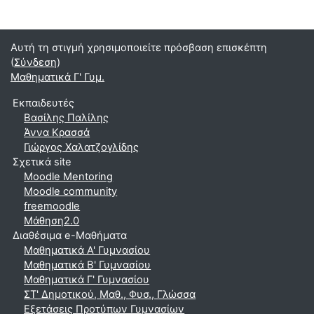
Αυτή τη στιγμή χρησιμοποιείτε πρόσβαση επισκέπτη
(
Σύνδεση
)
Μαθηματικά Γ' Γυμ.
Εκπαιδευτές
Βασίλης Παλίλης
Άννα Κρασσά
Γιώργος Χαλατζογλίδης
Σχετικά site
Moodle Mentoring
Moodle community
freemoodle
Μάθηση2.0
Διαθέσιμα e-Μαθήματα
Μαθηματικά A' Γυμνασίου
Μαθηματικά Β' Γυμνασίου
Μαθηματικά Γ' Γυμνασίου
ΣΤ' Δημοτικού, Μαθ., Φυσ., Γλώσσα
Εξετάσεις Προτύπων Γυμνασίων