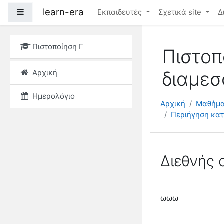
Μετάβαση στο κεντρικ
learn-era
Πλευρικός πίνακας
Εκπαιδευτές
Σχετικά site
Δ
Πιστοποίηση Γ
Πιστοπ
Αρχική
διαμεσ
Ημερολόγιο
Αρχική
Μαθήμ
Περιήγηση κα
Διεθνής 
ωωω