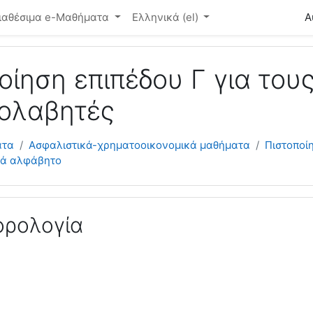
ό περιεχόμενο
ιαθέσιμα e-Μαθήματα
Ελληνικά ‎(el)‎
Α
οίηση επιπέδου Γ για του
ολαβητές
ατα
Ασφαλιστικά-χρηματοοικονομικά μαθήματα
Πιστοποί
τά αλφάβητο
ορολογία