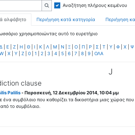
Αναζήτηση πλήρους κειμένου
Αναζήτηση
τά αλφάβητο
Περιήγηση κατά κατηγορία
Περιήγηση κ
ωσσάριο χρησιμοποιώντας αυτό το ευρετήριο
Δ
|
Ε
|
Ζ
|
Η
|
Θ
|
Ι
|
Κ
|
Λ
|
Μ
|
Ν
|
Ξ
|
Ο
|
Π
|
Ρ
|
Σ
|
Τ
|
Υ
|
Φ
|
Χ
|
Ψ
W
|
X
|
Y
|
Z
|
0
|
1
|
2
|
3
|
4
|
5
|
6
|
7
|
8
|
9
|
ΟΛΑ
J
diction clause
lis Palilis
- Παρασκευή, 12 Δεκεμβρίου 2014, 10:04 μμ
ε ένα συμβόλαιο που καθορίζει τα δικαστήρια μιας χώρας που
 από το συμβόλαιο.