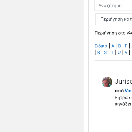
Αναζήτηση
Περιήγηση κα
Περιήγηση στο γλ
Ειδικά
|
Α
|
Β
|
Γ
|
|
R
|
S
|
T
|
U
|
V
|
Juris
από
Vasi
Ρήτρα σ
πηγάζει