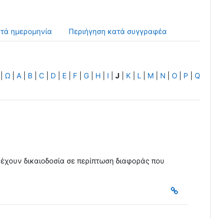
ατά ημερομηνία
Περιήγηση κατά συγγραφέα
|
Ω
|
A
|
B
|
C
|
D
|
E
|
F
|
G
|
H
|
I
|
J
|
K
|
L
|
M
|
N
|
O
|
P
|
Q
 έχουν δικαιοδοσία σε περίπτωση διαφοράς που