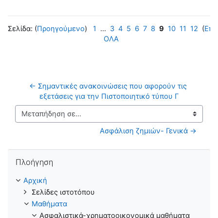
Σελίδα: (
Προηγούμενο
)
1
...
3
4
5
6
7
8
9
10
11
12
(
Επό
ΟΛΑ
← Σημαντικές ανακοινώσεις που αφορούν τις 
εξετάσεις για την Πιστοποιητικό τύπου Γ
Μεταπήδηση σε...
Ασφάλιση ζημιών- Γενικά →
Παράλειψη Πλοήγηση
Πλοήγηση
Αρχική
Σελίδες ιστοτόπου
Μαθήματα
Ασφαλιστικά-χρηματοοικονομικά μαθήματα