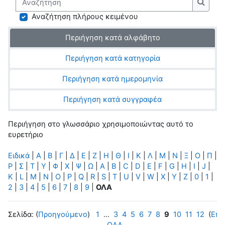
Αναζή
Αναζήτηση πλήρους κειμένου
Περιήγηση κατά αλφάβητο
Περιήγηση κατά κατηγορία
Περιήγηση κατά ημερομηνία
Περιήγηση κατά συγγραφέα
Περιήγηση στο γλωσσάριο χρησιμοποιώντας αυτό το
ευρετήριο
Ειδικά
|
Α
|
Β
|
Γ
|
Δ
|
Ε
|
Ζ
|
Η
|
Θ
|
Ι
|
Κ
|
Λ
|
Μ
|
Ν
|
Ξ
|
Ο
|
Π
|
Ρ
|
Σ
|
Τ
|
Υ
|
Φ
|
Χ
|
Ψ
|
Ω
|
A
|
B
|
C
|
D
|
E
|
F
|
G
|
H
|
I
|
J
|
K
|
L
|
M
|
N
|
O
|
P
|
Q
|
R
|
S
|
T
|
U
|
V
|
W
|
X
|
Y
|
Z
|
0
|
1
|
2
|
3
|
4
|
5
|
6
|
7
|
8
|
9
|
ΟΛΑ
Σελίδα: (
Προηγούμενο
)
1
...
3
4
5
6
7
8
9
10
11
12
(
Επό