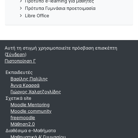
Πρότυπο e-learning για μαθητές
Πρότυπα Γυμνάσια προετοιμασία
Libre Office
Αυτή τη στιγμή χρησιμοποιείτε πρόσβαση επισκέπτη
(
Σύνδεση
)
Πιστοποίηση Γ
Εκπαιδευτές
Βασίλης Παλίλης
Άννα Κρασσά
Γιώργος Χαλατζογλίδης
Σχετικά site
Moodle Mentoring
Moodle community
freemoodle
Μάθηση2.0
Διαθέσιμα e-Μαθήματα
Μαθηματικά A' Γυμνασίου