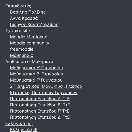
Εκπαιδευτές
Βασίλης Παλίλης
Άννα Κρασσά
Γιώργος Χαλατζογλίδης
Σχετικά site
Moodle Mentoring
Moodle community
freemoodle
Μάθηση2.0
Διαθέσιμα e-Μαθήματα
Μαθηματικά A' Γυμνασίου
Μαθηματικά Β' Γυμνασίου
Μαθηματικά Γ' Γυμνασίου
ΣΤ' Δημοτικού, Μαθ., Φυσ., Γλώσσα
Εξετάσεις Προτύπων Γυμνασίων
Πιστοποίηση Επιπέδου Α' ΤτΕ
Πιστοποίηση Επιπέδου Β' ΤτΕ
Πιστοποίηση Επιπέδου Γ' ΤτΕ
Πιστοποίηση Επιπέδου Δ' ΤτΕ
Ελληνικά ‎(el)‎
Ελληνικά ‎(el)‎