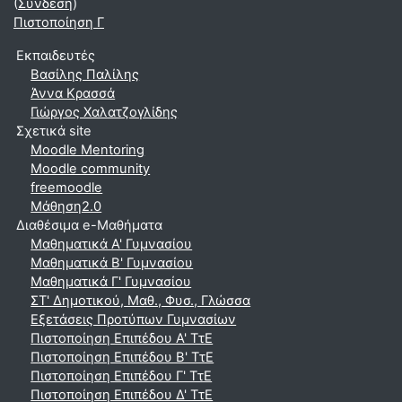
(
Σύνδεση
)
Πιστοποίηση Γ
Εκπαιδευτές
Βασίλης Παλίλης
Άννα Κρασσά
Γιώργος Χαλατζογλίδης
Σχετικά site
Moodle Mentoring
Moodle community
freemoodle
Μάθηση2.0
Διαθέσιμα e-Μαθήματα
Μαθηματικά A' Γυμνασίου
Μαθηματικά Β' Γυμνασίου
Μαθηματικά Γ' Γυμνασίου
ΣΤ' Δημοτικού, Μαθ., Φυσ., Γλώσσα
Εξετάσεις Προτύπων Γυμνασίων
Πιστοποίηση Επιπέδου Α' ΤτΕ
Πιστοποίηση Επιπέδου Β' ΤτΕ
Πιστοποίηση Επιπέδου Γ' ΤτΕ
Πιστοποίηση Επιπέδου Δ' ΤτΕ