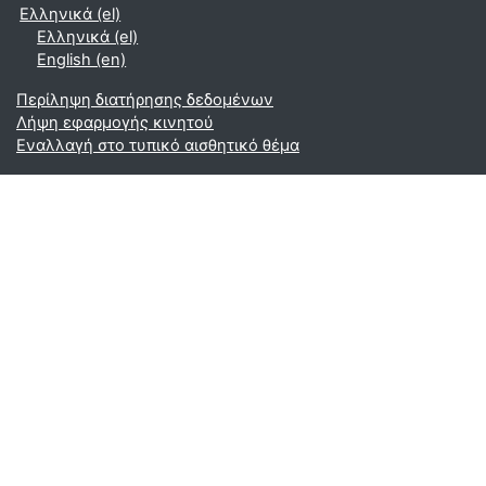
Ελληνικά ‎(el)‎
Ελληνικά ‎(el)‎
English ‎(en)‎
Περίληψη διατήρησης δεδομένων
Λήψη εφαρμογής κινητού
Εναλλαγή στο τυπικό αισθητικό θέμα