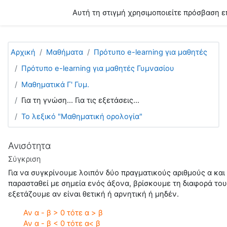
Μετάβαση στο κεντρικό περιεχόμενο
Αυτή τη στιγμή χρησιμοποιείτε πρόσβαση ε
Αρχική
Μαθήματα
Πρότυπο e-learning για μαθητές
Πρότυπο e-learning για μαθητές Γυμνασίου
Μαθηματικά Γ' Γυμ.
Για τη γνώση... Για τις εξετάσεις...
Το λεξικό "Μαθηματική ορολογία"
Ανισότητα
Σύγκριση
Για να συγκρίνουμε λοιπόν δύο πραγματικούς αριθμούς α και
παρασταθεί με σημεία ενός άξονα, βρίσκουμε τη διαφορά τους
εξετάζουμε αν είναι θετική ή αρνητική ή μηδέν.
Αν α - β > 0 τότε α > β
Αν α - β < 0 τότε α< β