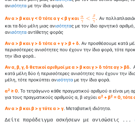
αν
ισότητα
με την ίδια φορά.
β
<
α
Αν α > β και γ < 0 τότε α γ < β γ και
.
Αν πολλαπλασιάσ
α
γ
<
β
γ
γ
γ
και τα δύο μέλη μιας αν
ισότητα
ς με τον ίδιο αρνητικό αριθμό
αν
ισότητα
αντίθετης φοράς
Αν α > β και γ > δ τότε α + γ > β + δ
.
Αν προσθέσουμε κατά μέ
περισσότερες ανισότητες που έχουν την ίδια φορά, τότε προ
την ίδια φορά..
Αν α, β, γ, δ θετικοί αριθμοί με α > β και γ > δ τότε αγ > βδ
.
κατά μέλη δύο ή περισσότερες ανισότητες που έχουν την ίδια
μέλη, τότε προκύπτει αν
ισότητα
με την ίδια φορά.
2
α
≥ 0
. Το τετράγωνο κάθε πραγματικού αριθμού α είναι μη α
2
2
για τους πραγματικούς αριθμούς α, β ισχύει
α
+ β
= 0, τότε 
Αν α > β και β > γ τότε α >
γ
. Μεταβατική
ιδιότητα
.
Δείτε παράδειγμα ασκήσεων με ανισώσεις ...