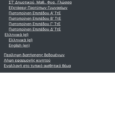
ΣΤ' Δημοτικού, Μαθ., Φυσ., Γλώσσα
Εξετάσεις Προτύπων Γυμνασίων
Πιστοποίηση Επιπέδου Α' ΤτΕ
Πιστοποίηση Επιπέδου Β' ΤτΕ
Πιστοποίηση Επιπέδου Γ' ΤτΕ
Πιστοποίηση Επιπέδου Δ' ΤτΕ
Ελληνικά ‎(el)‎
Ελληνικά ‎(el)‎
English ‎(en)‎
Περίληψη διατήρησης δεδομένων
Λήψη εφαρμογής κινητού
Εναλλαγή στο τυπικό αισθητικό θέμα