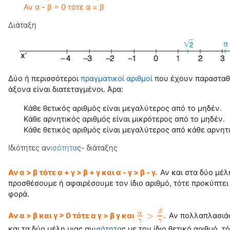
Αν α - β = 0 τότε α = β
Διάταξη
Δύο ή περισσότεροι
πραγματικοί αριθμοί
που έχουν παρασταθε
άξονα είναι διατεταγμένοι. Άρα:
Κάθε θετικός αριθμός είναι μεγαλύτερος από το μηδέν.
Κάθε αρνητικός αριθμός είναι μικρότερος από το μηδέν.
Κάθε θετικός αριθμός είναι μεγαλύτερος από κάθε αρνητι
Ιδιότητες αν
ισότητα
ς- διάταξης
Αν α > β τότε α + γ > β + γ και α - γ > β - γ.
Αν και στα δύο μέλ
προσθέσουμε ή αφαιρέσουμε τον ίδιο αριθμό, τότε προκύπτει
φορά.
β
>
α
Αν α > β και γ > 0 τότε α γ > β γ και
.
Αν πολλαπλασιάσ
α
γ
>
β
γ
γ
γ
και τα δύο μέλη μιας αν
ισότητα
ς με τον ίδιο θετικό αριθμό, τ