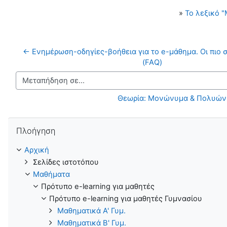
»
Το λεξικό 
← Ενημέρωση-οδηγίες-βοήθεια για το e-μάθημα. Οι πιο σ
(FAQ)
Μεταπήδηση σε...
Θεωρία: Μονώνυμα & Πολυώνυ
Παράλειψη Πλοήγηση
Πλοήγηση
Αρχική
Σελίδες ιστοτόπου
Μαθήματα
Πρότυπο e-learning για μαθητές
Πρότυπο e-learning για μαθητές Γυμνασίου
Μαθηματικά Α' Γυμ.
Μαθηματικά Β' Γυμ.