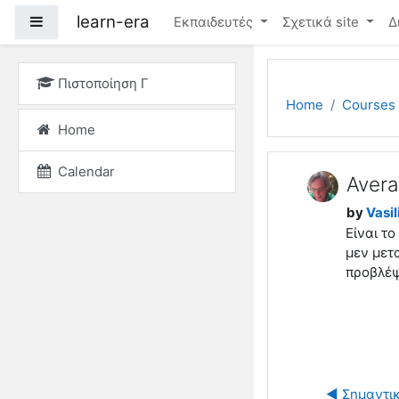
Skip to main content
learn-era
Side panel
Εκπαιδευτές
Σχετικά site
Δ
Πιστοποίηση Γ
Home
Courses
Home
Calendar
Avera
by
Vasili
Είναι τ
μεν μετ
προβλέψ
◀︎ Σημαντι