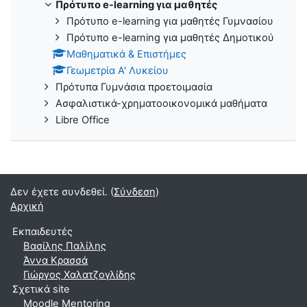
Πρότυπο e-learning για μαθητές
Πρότυπο e-learning για μαθητές Γυμνασίου
Πρότυπο e-learning για μαθητές Δημοτικού
Μαθηματικά & Επιστήμες
Γεωμετρία Α' Λυκείου
Πρότυπα Γυμνάσια προετοιμασία
Ασφαλιστικά-χρηματοοικονομικά μαθήματα
Libre Office
Δεν έχετε συνδεθεί. (
Σύνδεση
)
Αρχική
Εκπαιδευτές
Βασίλης Παλίλης
Άννα Κρασσά
Γιώργος Χαλατζογλίδης
Σχετικά site
Moodle Mentoring