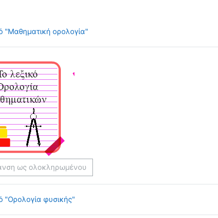
Γλωσσάριο
κό "Μαθηματική ορολογία"
ανση ως ολοκληρωμένου
Γλωσσάριο
ό "Ορολογία φυσικής"