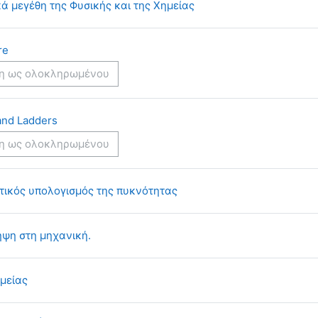
Βιβλίο
ά μεγέθη της Φυσικής και της Χημείας
ιχνίδι
re
η ως ολοκληρωμένου
Παιχνίδι
and Ladders
η ως ολοκληρωμένου
Ανάθεση εργασίας
τικός υπολογισμός της πυκνότητας
Πακέτο περιεχομένου IMS
ψη στη μηχανική.
ημείας