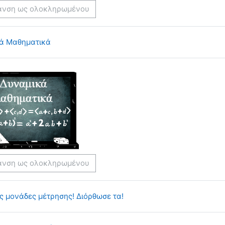
ανση ως ολοκληρωμένου
Κουίζ
ά Μαθηματικά
ανση ως ολοκληρωμένου
Αρχείο
ς μονάδες μέτρησης! Διόρθωσε τα!