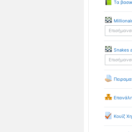
Τα βασικ
Πα
Millionai
Επισήμανσ
Snakes 
Επισήμανσ
Πειραμα
Επανάλη
Κουίζ Χ