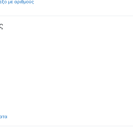
HotPot
εξο με αριθμούς
ς
Βιβλίο
ατα