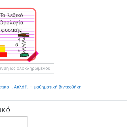
ανση ως ολοκληρωμένου
Διδασκαλία
ικά... Απλά!". Η μαθηματική βιντεοθήκη
ικά