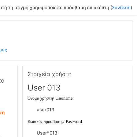
υτή τη στιγμή χρησιμοποιείτε πρόσβαση επισκέπτη (
Σύνδεση
)
μες
Παράλειψη Στοιχεία χρήστη
Στοιχεία χρήστη
το
User 013
:
Όνομα χρήστη/
Username
user013
ση
Κωδικός πρόσβασης/
Password
:
User*013