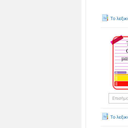
Το λεξι
Επισήμ
Το λεξικ