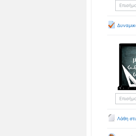
Επισήμ
Δυναμικ
Επισήμ
Λάθη στι