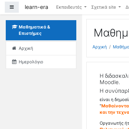
Μετάβαση στο κεντρικ
learn-era
Πλευρικός πίνακας
Εκπαιδευτές
Σχετικά site
Δ
Μαθηματικά &
Μαθημα
Επιστήμες
Αρχική
Μαθήμ
Αρχική
Ημερολόγιο
Περιγρα
Γενικά
Η διδασκαλ
Moodle.
Η συνύπαρξ
είναι η δημο
"
Μαθαίνοντας
και την τεχνο
Οργανωτής ήτ