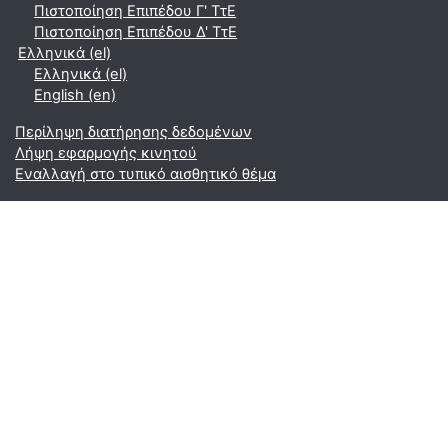
Πιστοποίηση Επιπέδου Γ' ΤτΕ
Πιστοποίηση Επιπέδου Δ' ΤτΕ
Ελληνικά ‎(el)‎
Ελληνικά ‎(el)‎
English ‎(en)‎
Περίληψη διατήρησης δεδομένων
Λήψη εφαρμογής κινητού
Εναλλαγή στο τυπικό αισθητικό θέμα