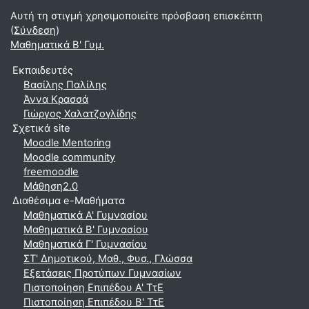
Αυτή τη στιγμή χρησιμοποιείτε πρόσβαση επισκέπτη
(
Σύνδεση
)
Μαθηματικά Β' Γυμ.
Εκπαιδευτές
Βασίλης Παλίλης
Άννα Κρασσά
Γιώργος Χαλατζογλίδης
Σχετικά site
Moodle Mentoring
Moodle community
freemoodle
Μάθηση2.0
Διαθέσιμα e-Μαθήματα
Μαθηματικά A' Γυμνασίου
Μαθηματικά Β' Γυμνασίου
Μαθηματικά Γ' Γυμνασίου
ΣΤ' Δημοτικού, Μαθ., Φυσ., Γλώσσα
Εξετάσεις Προτύπων Γυμνασίων
Πιστοποίηση Επιπέδου Α' ΤτΕ
Πιστοποίηση Επιπέδου Β' ΤτΕ