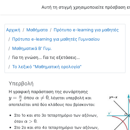
Μετάβαση στο κεντρικό περιεχόμενο
Αυτή τη στιγμή χρησιμοποιείτε πρόσβαση ε
Αρχική
Μαθήματα
Πρότυπο e-learning για μαθητές
Πρότυπο e-learning για μαθητές Γυμνασίου
Μαθηματικά Β' Γυμ.
Για τη γνώση... Για τις εξετάσεις...
Το λεξικό "Μαθηματική ορολογία"
Υπερβολή
H γραφική παράσταση της συνάρτησης
=
≠
0
α
όπου
y
y
=
α
x
α
α
≠
0
, λέγεται
υπερβολή
και
x
αποτελείται από δύο κλάδους που βρίσκονται:
Στο 1ο και στο 3ο τεταρτημόριο των αξόνων,
>
0
όταν
.
α
α
>
0
Στο 2ο και στο 4ο τεταρτημόριο των αξόνων,