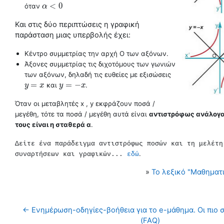
<
0
όταν
α
α
<
0
Και στις δύο περιπτώσεις η γραφική
παράσταση μιας υπερβολής έχει:
Κέντρο συμμετρίας την αρχή Ο των αξόνων.
Άξονες συμμετρίας τις διχοτόμους των γωνιών
των αξόνων, δηλαδή τις ευθείες με εξισώσεις
=
=
−
και
.
y
y
=
x
x
y
y
=
−
x
x
Όταν οι μεταβλητές x , y εκφράζουν ποσά /
μεγέθη, τότε τα
ποσά / μεγέθη αυτά είναι
αντιστρόφως ανάλογα,
τους είναι η σταθερά α
.
Δεἰτε ένα παράδειγμα αντιστρόφως ποσών και τη μελέτη
.
συναρτήσεων και γραφικών...
εδώ
»
Το λεξικό "Μαθηματ
← Ενημέρωση-οδηγίες-βοήθεια για το e-μάθημα. Οι πιο σ
(FAQ)