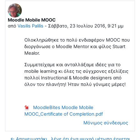
Moodle Mobile MOOC
Αριθμός απαντήσεων: 0
από
Vasilis Palilis
-
Σάββατο, 23 Ιουλίου 2016, 9:21 μμ
Ολοκληρώθηκε το πολύ ενδιαφέρον ΜΟΟC που
διοργάνωσε ο Moodle Mentor και φίλος Stuart
Mealor.
Συμμετείχαμε και ανταλλάξαμε ιδέες για το
mobile learning κι όλες τις σύγχρονες εξελίξεις
πολλοί Instructional & Moodle designers από
όλον τον πλανήτη! Ήταν πολύ γόνιμες μέρες!
MoodleBites Moodle Mobile
MOOC_Certificate of Completion.pdf
Μόνιμος σύνδεσμος
← Απογευματάκι.. λένε ότι ένα ψυχρό μέτωπο έρχεται