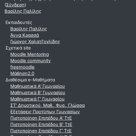
(
Σύνδεση
)
Βασίλης Παλίλης
Εκπαιδευτές
Βασίλης Παλίλης
Άννα Κρασσά
Γιώργος Χαλατζογλίδης
Σχετικά site
Moodle Mentoring
Moodle community
freemoodle
Μάθηση2.0
Διαθέσιμα e-Μαθήματα
Μαθηματικά A' Γυμνασίου
Μαθηματικά Β' Γυμνασίου
Μαθηματικά Γ' Γυμνασίου
ΣΤ' Δημοτικού, Μαθ., Φυσ., Γλώσσα
Εξετάσεις Προτύπων Γυμνασίων
Πιστοποίηση Επιπέδου Α' ΤτΕ
Πιστοποίηση Επιπέδου Β' ΤτΕ
Πιστοποίηση Επιπέδου Γ' ΤτΕ