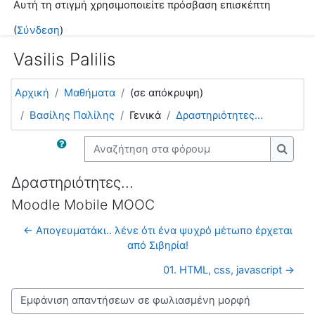
Αυτή τη στιγμή χρησιμοποιείτε πρόσβαση επισκέπτη
Μετάβαση στο κεντρικό περιεχόμενο
(
Σύνδεση
)
Vasilis Palilis
Αρχική
Μαθήματα
(σε απόκρυψη)
Βασίλης Παλίλης
Γενικά
Δραστηριότητες...
Αναζήτηση στα φόρουμ
Αναζή
Δραστηριότητες...
Moodle Mobile MOOC
← Απογευματάκι.. λένε ότι ένα ψυχρό μέτωπο έρχεται
από Σιβηρία!
01. HTML, css, javascript →
Λειτουργία εμφάνισης