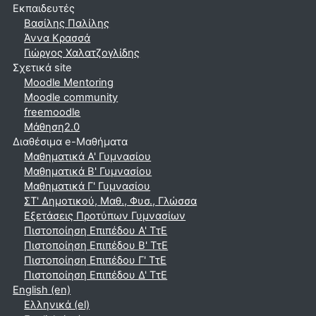
Εκπαιδευτές
Βασίλης Παλίλης
Άννα Κρασσά
Γιώργος Χαλατζογλίδης
Σχετικά site
Moodle Mentoring
Moodle community
freemoodle
Μάθηση2.0
Διαθέσιμα e-Μαθήματα
Μαθηματικά A' Γυμνασίου
Μαθηματικά Β' Γυμνασίου
Μαθηματικά Γ' Γυμνασίου
ΣΤ' Δημοτικού, Μαθ., Φυσ., Γλώσσα
Εξετάσεις Προτύπων Γυμνασίων
Πιστοποίηση Επιπέδου Α' ΤτΕ
Πιστοποίηση Επιπέδου Β' ΤτΕ
Πιστοποίηση Επιπέδου Γ' ΤτΕ
Πιστοποίηση Επιπέδου Δ' ΤτΕ
English ‎(en)‎
Ελληνικά ‎(el)‎