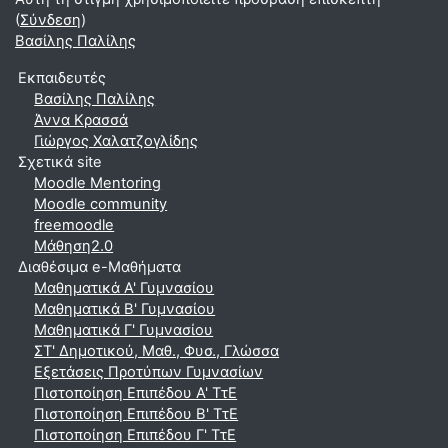
(
Σύνδεση
)
Βασίλης Παλίλης
Εκπαιδευτές
Βασίλης Παλίλης
Άννα Κρασσά
Γιώργος Χαλατζογλίδης
Σχετικά site
Moodle Mentoring
Moodle community
freemoodle
Μάθηση2.0
Διαθέσιμα e-Μαθήματα
Μαθηματικά A' Γυμνασίου
Μαθηματικά Β' Γυμνασίου
Μαθηματικά Γ' Γυμνασίου
ΣΤ' Δημοτικού, Μαθ., Φυσ., Γλώσσα
Εξετάσεις Προτύπων Γυμνασίων
Πιστοποίηση Επιπέδου Α' ΤτΕ
Πιστοποίηση Επιπέδου Β' ΤτΕ
Πιστοποίηση Επιπέδου Γ' ΤτΕ