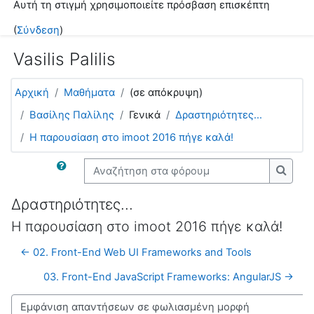
Αυτή τη στιγμή χρησιμοποιείτε πρόσβαση επισκέπτη
Μετάβαση στο κεντρικό περιεχόμενο
(
Σύνδεση
)
Vasilis Palilis
Αρχική
Μαθήματα
(σε απόκρυψη)
Βασίλης Παλίλης
Γενικά
Δραστηριότητες...
H παρουσίαση στο imoot 2016 πήγε καλά!
Αναζήτηση στα φόρουμ
Αναζή
Δραστηριότητες...
H παρουσίαση στο imoot 2016 πήγε καλά!
← 02. Front-End Web UI Frameworks and Tools
03. Front-End JavaScript Frameworks: AngularJS →
Λειτουργία εμφάνισης