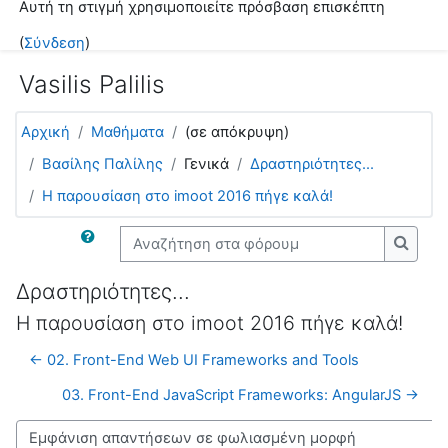
Αυτή τη στιγμή χρησιμοποιείτε πρόσβαση επισκέπτη
Μετάβαση στο κεντρικό περιεχόμενο
(
Σύνδεση
)
Vasilis Palilis
Αρχική
Μαθήματα
(σε απόκρυψη)
Βασίλης Παλίλης
Γενικά
Δραστηριότητες...
H παρουσίαση στο imoot 2016 πήγε καλά!
Αναζήτηση στα φόρουμ
Αναζή
Δραστηριότητες...
H παρουσίαση στο imoot 2016 πήγε καλά!
← 02. Front-End Web UI Frameworks and Tools
03. Front-End JavaScript Frameworks: AngularJS →
Λειτουργία εμφάνισης