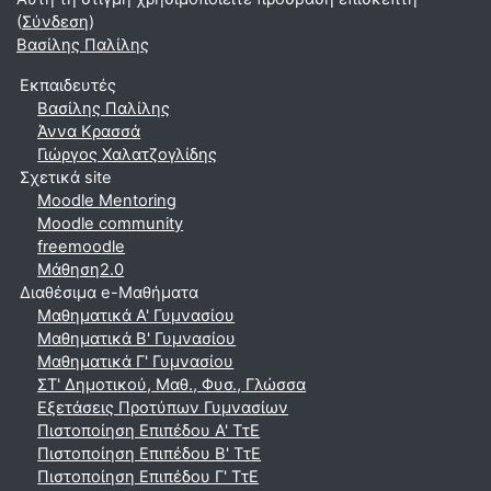
(
Σύνδεση
)
Βασίλης Παλίλης
Εκπαιδευτές
Βασίλης Παλίλης
Άννα Κρασσά
Γιώργος Χαλατζογλίδης
Σχετικά site
Moodle Mentoring
Moodle community
freemoodle
Μάθηση2.0
Διαθέσιμα e-Μαθήματα
Μαθηματικά A' Γυμνασίου
Μαθηματικά Β' Γυμνασίου
Μαθηματικά Γ' Γυμνασίου
ΣΤ' Δημοτικού, Μαθ., Φυσ., Γλώσσα
Εξετάσεις Προτύπων Γυμνασίων
Πιστοποίηση Επιπέδου Α' ΤτΕ
Πιστοποίηση Επιπέδου Β' ΤτΕ
Πιστοποίηση Επιπέδου Γ' ΤτΕ