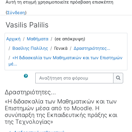
Αυτή τη στιγμή χρησιμοποιείτε πρόσβαση επισκέπτη
Μετάβαση στο κεντρικό περιεχόμενο
(
Σύνδεση
)
Vasilis Palilis
Αρχική
Μαθήματα
(σε απόκρυψη)
Βασίλης Παλίλης
Γενικά
Δραστηριότητες...
«Η διδασκαλία των Μαθηματικών και των Επιστημών
μέ...
Αναζήτηση στα φόρουμ
Αναζή
Δραστηριότητες...
«Η διδασκαλία των Μαθηματικών και των
Επιστημών μέσα από το Moodle. Η
συνύπαρξη της Εκπαιδευτικής πράξης και
της Τεχνολογίας»