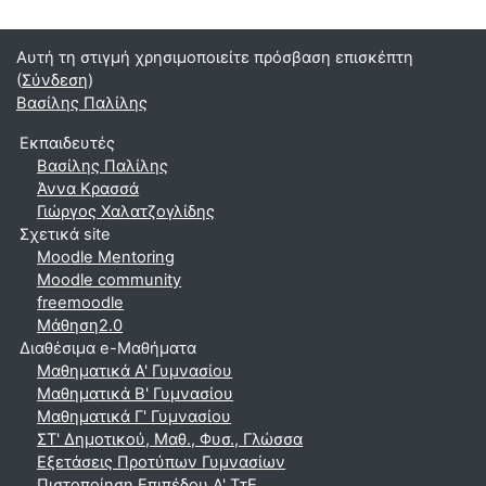
Αυτή τη στιγμή χρησιμοποιείτε πρόσβαση επισκέπτη
(
Σύνδεση
)
Βασίλης Παλίλης
Εκπαιδευτές
Βασίλης Παλίλης
Άννα Κρασσά
Γιώργος Χαλατζογλίδης
Σχετικά site
Moodle Mentoring
Moodle community
freemoodle
Μάθηση2.0
Διαθέσιμα e-Μαθήματα
Μαθηματικά A' Γυμνασίου
Μαθηματικά Β' Γυμνασίου
Μαθηματικά Γ' Γυμνασίου
ΣΤ' Δημοτικού, Μαθ., Φυσ., Γλώσσα
Εξετάσεις Προτύπων Γυμνασίων
Πιστοποίηση Επιπέδου Α' ΤτΕ