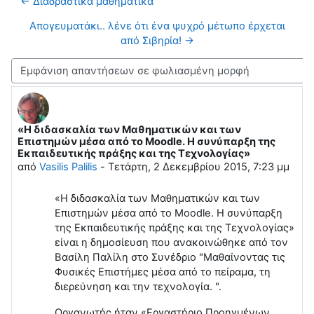
← Διαδραστικά μαθηματικά
Απογευματάκι.. λένε ότι ένα ψυχρό μέτωπο έρχεται
από Σιβηρία! →
Λειτουργία εμφάνισης
«Η διδασκαλία των Μαθηματικών και των
Αριθμός απαντήσεων: 0
Επιστημών μέσα από το Moodle. Η συνύπαρξη της
Εκπαιδευτικής πράξης και της Τεχνολογίας»
από
Vasilis Palilis
-
Τετάρτη, 2 Δεκεμβρίου 2015, 7:23 μμ
«Η διδασκαλία των Μαθηματικών και των
Επιστημών μέσα από το Moodle. Η συνύπαρξη
της Εκπαιδευτικής πράξης και της Τεχνολογίας»
είναι η δημοσίευση που ανακοινώθηκε από τον
Βασίλη Παλίλη στο Συνέδριο "Μαθαίνοντας τις
Φυσικές Επιστήμες μέσα από το πείραμα, τη
διερεύνηση και την τεχνολογία. ".
Οργανωτής ήταν «Εργαστήριο Προηγμένων