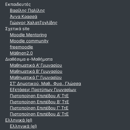
Εκπαιδευτές
Βασίλης Παλίλης
Άννα Κρασσά
Γιώργος Χαλατζογλίδης
Σχετικά site
Moodle Mentoring
Moodle community
freemoodle
Μάθηση2.0
Διαθέσιμα e-Μαθήματα
Μαθηματικά A' Γυμνασίου
Μαθηματικά Β' Γυμνασίου
Μαθηματικά Γ' Γυμνασίου
ΣΤ' Δημοτικού, Μαθ., Φυσ., Γλώσσα
Εξετάσεις Προτύπων Γυμνασίων
Πιστοποίηση Επιπέδου Α' ΤτΕ
Πιστοποίηση Επιπέδου Β' ΤτΕ
Πιστοποίηση Επιπέδου Γ' ΤτΕ
Πιστοποίηση Επιπέδου Δ' ΤτΕ
Ελληνικά ‎(el)‎
Ελληνικά ‎(el)‎