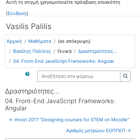
Αυτή τη στιγμή χρησιμοποιείτε πρόσβαση επισκέπτη
Μετάβαση στο κεντρικό περιεχόμενο
(
Σύνδεση
)
Vasilis Palilis
Αρχική
Μαθήματα
(σε απόκρυψη)
Βασίλης Παλίλης
Γενικά
Δραστηριότητες...
04. Front-End JavaScript Frameworks: Angular
Αναζήτηση στα φόρουμ
Αναζή
Δραστηριότητες...
04. Front-End JavaScript Frameworks:
Angular
← imoot 2017 "Designing courses for STEM on Moodle"
Αριθμός μητρώου ΕΟΠΠΕΠ →