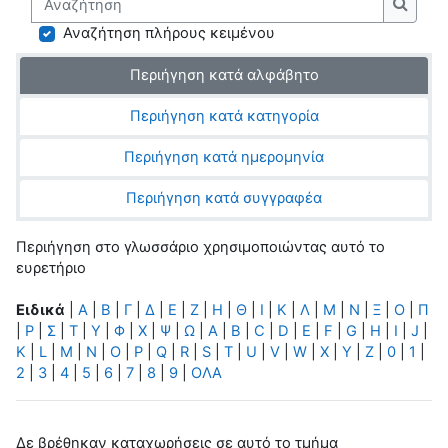
Αναζή
Αναζήτηση πλήρους κειμένου
Περιήγηση κατά αλφάβητο
Περιήγηση κατά κατηγορία
Περιήγηση κατά ημερομηνία
Περιήγηση κατά συγγραφέα
Περιήγηση στο γλωσσάριο χρησιμοποιώντας αυτό το
ευρετήριο
Ειδικά
|
Α
|
Β
|
Γ
|
Δ
|
Ε
|
Ζ
|
Η
|
Θ
|
Ι
|
Κ
|
Λ
|
Μ
|
Ν
|
Ξ
|
Ο
|
Π
|
Ρ
|
Σ
|
Τ
|
Υ
|
Φ
|
Χ
|
Ψ
|
Ω
|
A
|
B
|
C
|
D
|
E
|
F
|
G
|
H
|
I
|
J
|
K
|
L
|
M
|
N
|
O
|
P
|
Q
|
R
|
S
|
T
|
U
|
V
|
W
|
X
|
Y
|
Z
|
0
|
1
|
2
|
3
|
4
|
5
|
6
|
7
|
8
|
9
|
ΟΛΑ
Δε βρέθηκαν καταχωρήσεις σε αυτό το τμήμα