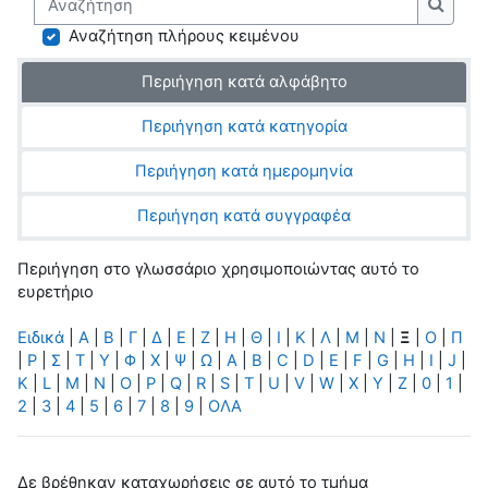
Αναζή
Αναζήτηση πλήρους κειμένου
Περιήγηση κατά αλφάβητο
Περιήγηση κατά κατηγορία
Περιήγηση κατά ημερομηνία
Περιήγηση κατά συγγραφέα
Περιήγηση στο γλωσσάριο χρησιμοποιώντας αυτό το
ευρετήριο
Ειδικά
|
Α
|
Β
|
Γ
|
Δ
|
Ε
|
Ζ
|
Η
|
Θ
|
Ι
|
Κ
|
Λ
|
Μ
|
Ν
|
Ξ
|
Ο
|
Π
|
Ρ
|
Σ
|
Τ
|
Υ
|
Φ
|
Χ
|
Ψ
|
Ω
|
A
|
B
|
C
|
D
|
E
|
F
|
G
|
H
|
I
|
J
|
K
|
L
|
M
|
N
|
O
|
P
|
Q
|
R
|
S
|
T
|
U
|
V
|
W
|
X
|
Y
|
Z
|
0
|
1
|
2
|
3
|
4
|
5
|
6
|
7
|
8
|
9
|
ΟΛΑ
Δε βρέθηκαν καταχωρήσεις σε αυτό το τμήμα