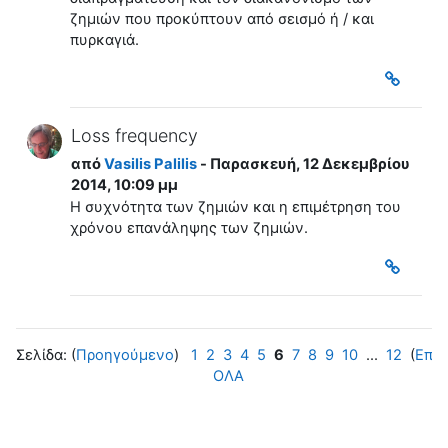
ζημιών που προκύπτουν από σεισμό ή / και
πυρκαγιά.
Loss frequency
από
Vasilis Palilis
- Παρασκευή, 12 Δεκεμβρίου
2014, 10:09 μμ
H συχνότητα των ζημιών και η επιμέτρηση του
χρόνου επανάληψης των ζημιών.
Σελίδα: (
Προηγούμενο
)
1
2
3
4
5
6
7
8
9
10
...
12
(
Επό
ΟΛΑ