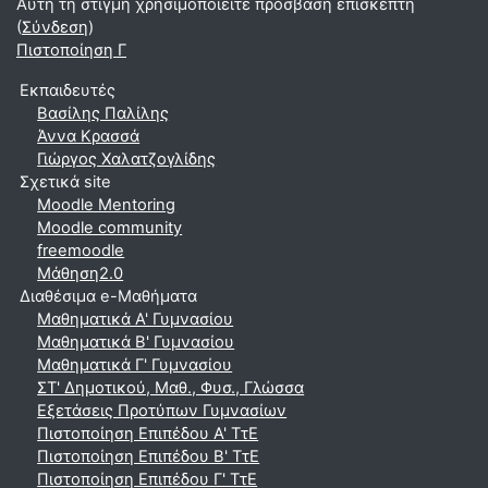
Αυτή τη στιγμή χρησιμοποιείτε πρόσβαση επισκέπτη
(
Σύνδεση
)
Πιστοποίηση Γ
Εκπαιδευτές
Βασίλης Παλίλης
Άννα Κρασσά
Γιώργος Χαλατζογλίδης
Σχετικά site
Moodle Mentoring
Moodle community
freemoodle
Μάθηση2.0
Διαθέσιμα e-Μαθήματα
Μαθηματικά A' Γυμνασίου
Μαθηματικά Β' Γυμνασίου
Μαθηματικά Γ' Γυμνασίου
ΣΤ' Δημοτικού, Μαθ., Φυσ., Γλώσσα
Εξετάσεις Προτύπων Γυμνασίων
Πιστοποίηση Επιπέδου Α' ΤτΕ
Πιστοποίηση Επιπέδου Β' ΤτΕ
Πιστοποίηση Επιπέδου Γ' ΤτΕ