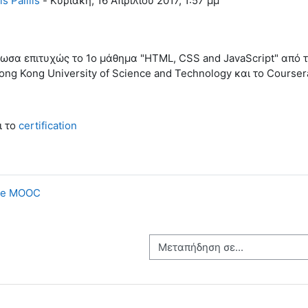
is Palilis
-
Κυριακή, 16 Απριλίου 2017, 1:57 μμ
σα επιτυχώς το 1ο μάθημα "HTML, CSS and JavaScript" από τ
ong Kong University of Science and Technology και το Courser
ι το
certification
ile MOOC
Μεταπήδηση σε...