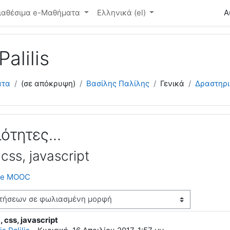
ό περιεχόμενο
ιαθέσιμα e-Μαθήματα
Ελληνικά ‎(el)‎
Α
Palilis
ατα
(σε απόκρυψη)
Βασίλης Παλίλης
Γενικά
Δραστηριό
ότητες...
css, javascript
ile MOOC
 css, javascript
απαντήσεων: 0