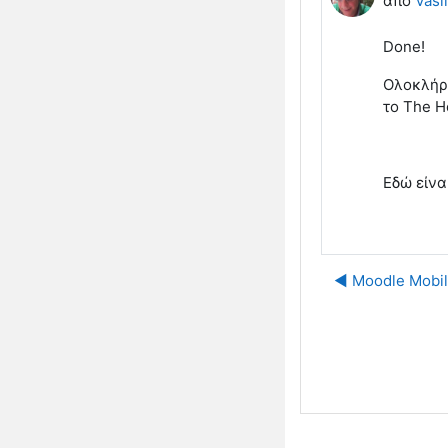
από
Vasil
Done!
Ολοκλήρω
το The H
Εδώ είνα
◀︎ Moodle Mob