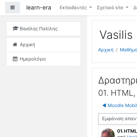
Μετάβαση στο κεντρικ
learn-era
Πλευρικός πίνακας
Εκπαιδευτές
Σχετικά site
Δ
Βασίλης Παλίλης
Vasilis 
Αρχική
Αρχική
Μαθήμ
Ημερολόγιο
Δραστηρι
01. HTML, 
◀︎ Moodle Mob
Λειτουργία εμφάνισης
01. HTML,
Αριθμός 